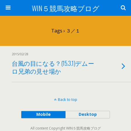
WIN５競馬攻略ブログ
Tags › ３／１
2015/02/28
台風の目になる？(15.3.1)デムー
ロ兄弟の見せ場か
Back to top
Mobile
Desktop
All content Copyright WIN５競馬攻略ブログ