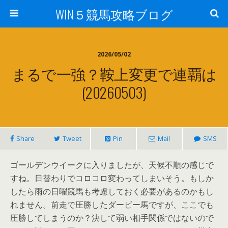
WIN５競馬攻略ブログ
2026/05/02
まるで一強？鞍上変更で連覇は
(20260503)
Share
Tweet
Pin
Mail
SMS
ゴールデンウイークに入りましたが、天候不順の感じで
すね。日替わりでコロコロ変わってしまいそう。もしか
したら雨の日曜競馬も考慮しておく必要があるのかもし
れません。前走で圧勝したダービー馬ですが、ここでも
圧勝してしまうのか？決して弱い相手関係ではないので