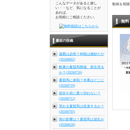
こんなデータがあると嬉し
動画を視聴
い・・など、気になることが
あれば、
お気軽にご相談ください。
無料
最近の投稿
連覇は必然？枠順は微妙だが
(20260802)
酷暑の夏競馬開催、新生現る
か？(20260726)
夏競馬に参戦？本番はどこに
(20260719)
節目を前に乗り切れない？
(20260712)
荒れる夏競馬は収束するか？
(20260705)
雨の影響は？夏競馬は波乱か
(20260628)