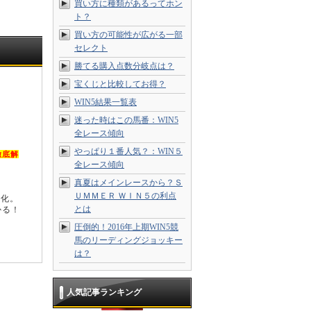
買い方に種類があるってホン
ト？
買い方の可能性が広がる一部
セレクト
勝てる購入点数分岐点は？
宝くじと比較してお得？
WIN5結果一覧表
迷った時はこの馬番：WIN5
全レース傾向
やっぱり１番人気？：WIN５
徹底解
全レース傾向
真夏はメインレースから？Ｓ
ＵＭＭＥＲ ＷＩＮ５の利点
フ化。
とは
かる！
圧倒的！2016年上期WIN5競
馬のリーディングジョッキー
は？
人気記事ランキング