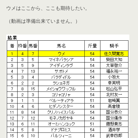
ウメはここから、ここも期待したい。
（動画は準備出来ていません。）