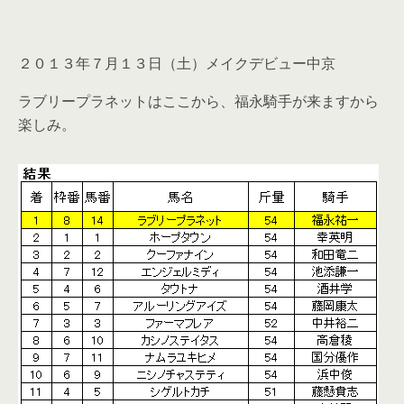
２０１３年７月１３日（土）メイクデビュー中京
ラブリープラネットはここから、福永騎手が来ますから
楽しみ。