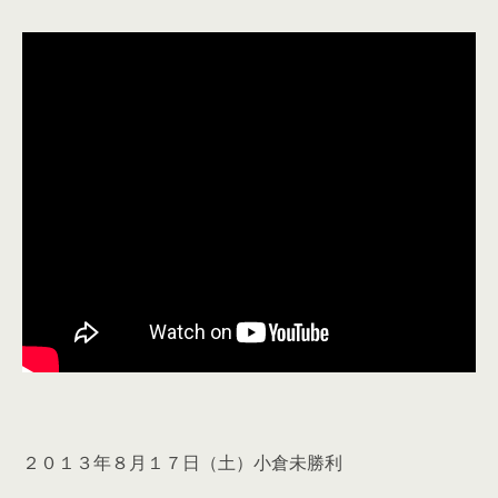
２０１３年８月１７日（土）小倉未勝利