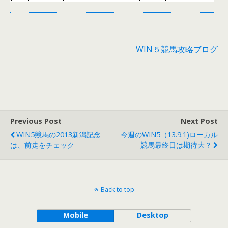
WIN５競馬攻略ブログ
Previous Post
Next Post
WIN5競馬の2013新潟記念
今週のWIN5（13.9.1)ローカル
は、前走をチェック
競馬最終日は期待大？
Back to top
Mobile
Desktop