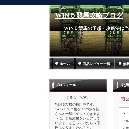
WIN５競馬攻略ブログ
WIN５競馬の予想・攻略法は
ホーム
商品レビュー一覧
無
プロフィール
牝馬
まさる です。
2
WIN５攻略の検討中です。
”WIN５で２億を！”の夢を皆
５／
さんと一緒にゲットできるよ
うに、分析結果をシェアして
フル
います。と思っていたら６億
円になりましたね＾＾。
４歳