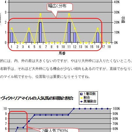
的には、内、外の差は大きくないのですが、やはり大外枠には入りたくないところ
名騎手は、それほど大外枠になる機会が少ない傾向もあるのですが、直線でかなり
のマイル戦ですから、位置取りは重要になりそうですね。