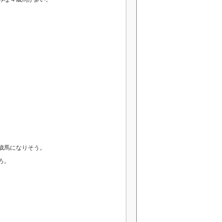
N5
歳馬になりそう。
ろ。