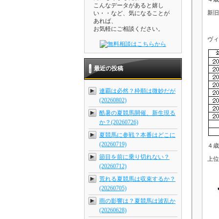
こんなデータがあると嬉し
新旧
い・・など、気になることが
あれば、
お気軽にご相談ください。
ヴィ
最近の投稿
連覇は必然？枠順は微妙だが
(20260802)
酷暑の夏競馬開催、新生現る
か？(20260726)
夏競馬に参戦？本番はどこに
(20260719)
４歳
節目を前に乗り切れない？
上位
(20260712)
荒れる夏競馬は収束するか？
(20260705)
雨の影響は？夏競馬は波乱か
(20260628)