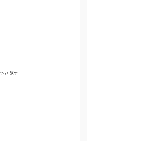
。
ごった返す