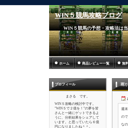
WIN５競馬攻略ブログ
WIN５競馬の予想・攻略法は
ホーム
商品レビュー一覧
無
プロフィール
雨が
まさる です。
WIN５攻略の検討中です。
”WIN５で２億を！”の夢を皆
週末
さんと一緒にゲットできるよ
ので
うに、分析結果をシェアして
います。と思っていたら６億
なの
円になりましたね＾＾。