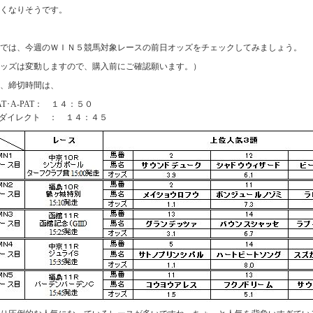
休
くなりそうです。
中
日？
(14.7.20)
では、今週のＷＩＮ５競馬対象レースの前日オッズをチェックしてみましょう。
後
方
ッズは変動しますので、購入前にご確認願います。）
一
気
、締切時間は、
は
無
AT･A-PAT： １４：５０
謀
Aダイレクト ： １４：４５
か
は