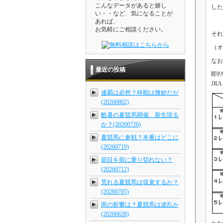
こんなデータがあると嬉し
した
い・・など、気になることが
あれば、
お気軽にご相談ください。
それ
（オ
なお
最近の投稿
即P
JR
連覇は必然？枠順は微妙だが
(20260802)
酷暑の夏競馬開催、新生現る
か？(20260726)
夏競馬に参戦？本番はどこに
(20260719)
節目を前に乗り切れない？
(20260712)
荒れる夏競馬は収束するか？
(20260705)
雨の影響は？夏競馬は波乱か
(20260628)