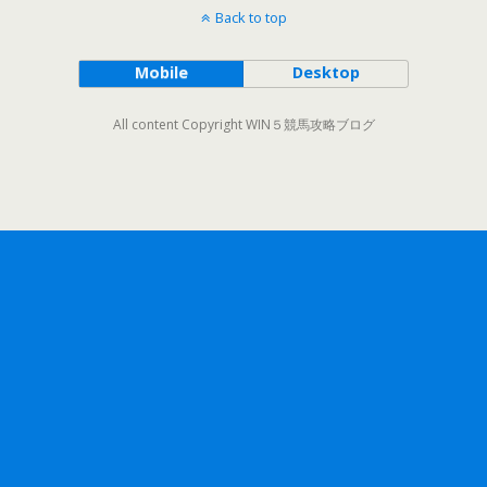
Back to top
Mobile
Desktop
All content Copyright WIN５競馬攻略ブログ