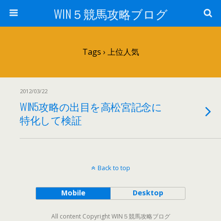
WIN５競馬攻略ブログ
Tags › 上位人気
2012/03/22
WIN5攻略の出目を高松宮記念に
特化して検証
Back to top
Mobile
Desktop
All content Copyright WIN５競馬攻略ブログ