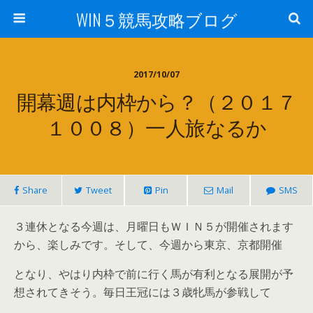
WIN５競馬攻略ブログ
2017/10/07
開幕週は内枠から？（２０１７
１００８）一人旅なるか
Share
Tweet
Pin
Mail
SMS
３連休となる今週は、月曜日もＷＩＮ５が開催されます
から、楽しみです。そして、今週から東京、京都開催
となり、やはり内枠で前に行く馬が有利となる展開が予
想されてきそう。毎日王冠には３歳牝馬が参戦して