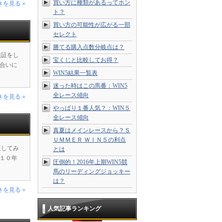
買い方に種類があるってホン
きを見る »
ト？
買い方の可能性が広がる一部
セレクト
勝てる購入点数分岐点は？
検証をし
宝くじと比較してお得？
合いに
WIN5結果一覧表
迷った時はこの馬番：WIN5
全レース傾向
きを見る »
やっぱり１番人気？：WIN５
全レース傾向
真夏はメインレースから？Ｓ
ＵＭＭＥＲ ＷＩＮ５の利点
証してみ
とは
１０年
圧倒的！2016年上期WIN5競
馬のリーディングジョッキー
は？
きを見る »
人気記事ランキング