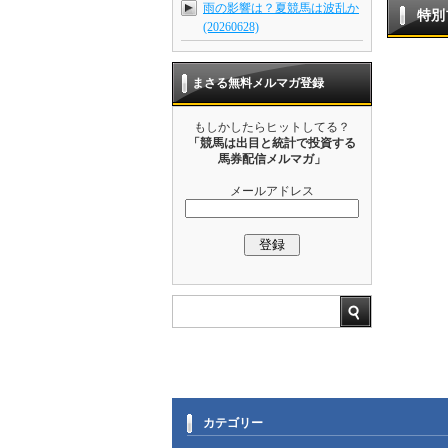
雨の影響は？夏競馬は波乱か
特別
(20260628)
まさる無料メルマガ登録
もしかしたらヒットしてる？
「競馬は出目と統計で投資する
馬券配信メルマガ」
メールアドレス
カテゴリー