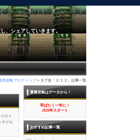
証し、シェアしていきます。
５競馬攻略ブログ トップ
» タグ名「２/１２」記事一覧
重賞攻略はデータから！
羽ばたく一年に！
2026年スタート
なりのメ
ゥザグロ
おすすめ記事一覧