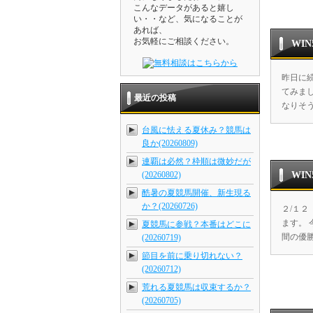
こんなデータがあると嬉し
い・・など、気になることが
あれば、
お気軽にご相談ください。
WI
昨日に
てみま
最近の投稿
なりそ
台風に怯える夏休み？競馬は
良か(20260809)
連覇は必然？枠順は微妙だが
(20260802)
WI
酷暑の夏競馬開催、新生現る
か？(20260726)
２/１
ます。
夏競馬に参戦？本番はどこに
間の優
(20260719)
節目を前に乗り切れない？
(20260712)
荒れる夏競馬は収束するか？
(20260705)