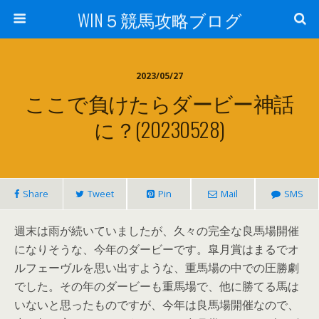
WIN５競馬攻略ブログ
2023/05/27
ここで負けたらダービー神話
に？(20230528)
Share
Tweet
Pin
Mail
SMS
週末は雨が続いていましたが、久々の完全な良馬場開催
になりそうな、今年のダービーです。皐月賞はまるでオ
ルフェーヴルを思い出すような、重馬場の中での圧勝劇
でした。その年のダービーも重馬場で、他に勝てる馬は
いないと思ったものですが、今年は良馬場開催なので、