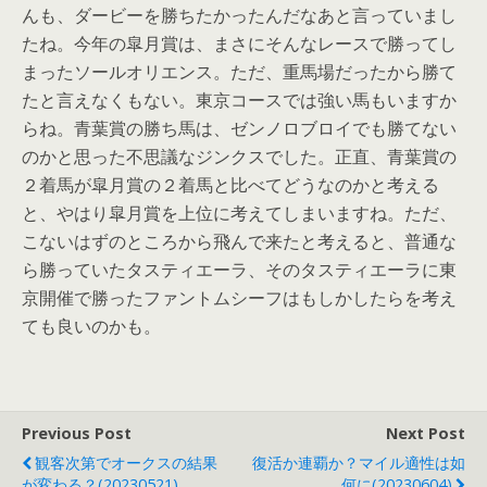
んも、ダービーを勝ちたかったんだなあと言っていまし
たね。今年の皐月賞は、まさにそんなレースで勝ってし
まったソールオリエンス。ただ、重馬場だったから勝て
たと言えなくもない。東京コースでは強い馬もいますか
らね。青葉賞の勝ち馬は、ゼンノロブロイでも勝てない
のかと思った不思議なジンクスでした。正直、青葉賞の
２着馬が皐月賞の２着馬と比べてどうなのかと考える
と、やはり皐月賞を上位に考えてしまいますね。ただ、
こないはずのところから飛んで来たと考えると、普通な
ら勝っていたタスティエーラ、そのタスティエーラに東
京開催で勝ったファントムシーフはもしかしたらを考え
ても良いのかも。
Previous Post
Next Post
観客次第でオークスの結果
復活か連覇か？マイル適性は如
が変わる？(20230521)
何に(20230604)