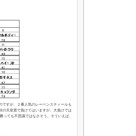
のですが、２番人気のレーベンスティールも
秋の天皇賞で負けてはいますが、大負けでは
り勝っても不思議ではなさそう。そういえば、