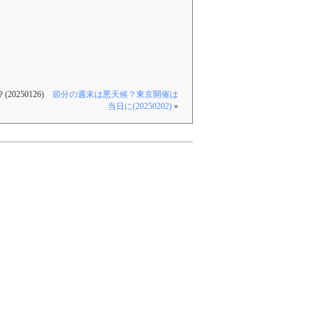
0250126)
節分の週末は悪天候？東京開催は
当日に(20250202)
»