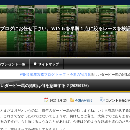
当ブログにお任せ下さい。WIN５を単勝１点に絞るレースを検
料プレゼント一覧
サイトマップ
WIN５競馬攻略ブログ トップ
>
今週のWIN５
珍しいダービー馬の始動は何を
いダービー馬の始動は何を意味する？(20250126)
珍
2025 1月 25
コメントを受け
今週のWIN５
し
い
とまだ１月だというのに、前年のダービー馬が始動しますね。いくら有馬記念で負
ダ
、これまでなかったのではないでしょうか。負けたとは言え、大負けではありませ
ー
ビ
るのですが。もし負けるようなことがあれば、今後はどのような路線を進むのだろ
ー
では、前日オッズを確認しておきましょう。
馬