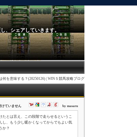
証し、シェアしていきます。
意味する？(20250126) | WIN５競馬攻略ブログ
付けていません
by masaru
けたとは言え、この段階で走らせるというこ
んし、もう少し暖かくなってからでもよい気
うか？