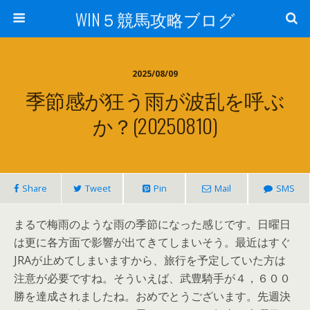
WIN５競馬攻略ブログ
2025/08/09
季節感が狂う雨が波乱を呼ぶ
か？(20250810)
Share
Tweet
Pin
Mail
SMS
まるで梅雨のような雨の季節になった感じです。日曜日
は更に各方面で影響が出てきてしまいそう。最近はすぐ
JRAが止めてしまいますから、旅行を予定していた方は
注意が必要ですね。そういえば、武豊騎手が４，６００
勝を達成されましたね。おめでとうございます。先週決