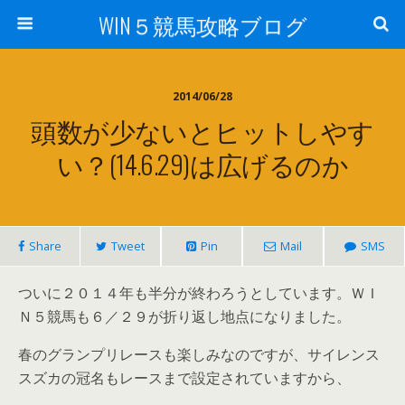
WIN５競馬攻略ブログ
2014/06/28
頭数が少ないとヒットしやす
い？(14.6.29)は広げるのか
Share
Tweet
Pin
Mail
SMS
ついに２０１４年も半分が終わろうとしています。ＷＩ
Ｎ５競馬も６／２９が折り返し地点になりました。
春のグランプリレースも楽しみなのですが、サイレンス
スズカの冠名もレースまで設定されていますから、