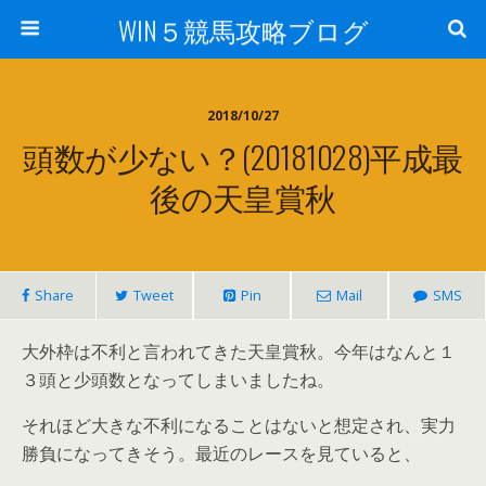
WIN５競馬攻略ブログ
2018/10/27
頭数が少ない？(20181028)平成最
後の天皇賞秋
Share
Tweet
Pin
Mail
SMS
大外枠は不利と言われてきた天皇賞秋。今年はなんと１
３頭と少頭数となってしまいましたね。
それほど大きな不利になることはないと想定され、実力
勝負になってきそう。最近のレースを見ていると、