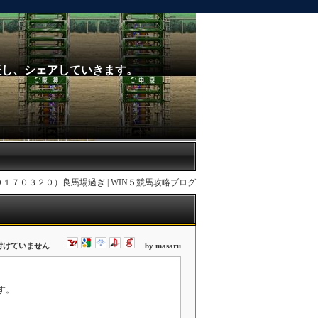
証し、シェアしていきます。
１７０３２０）良馬場過ぎ | WIN５競馬攻略ブログ
付けていません
by masaru
、
す。