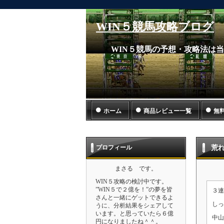
WIN５競馬攻略ブログ
WIN５競馬の予想・攻略法は
ホーム
商品レビュー一覧
無
プロフィール
荒
まさる です。
WIN５攻略の検討中です。
”WIN５で２億を！”の夢を皆
３連
さんと一緒にゲットできるよ
しっ
うに、分析結果をシェアして
います。と思っていたら６億
中山
円になりましたね＾＾。