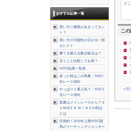
どこ
おすすめ記事一覧
買い方に種類があるってホン
この
ト？
買い方の可能性が広がる一部
セレクト
勝てる購入点数分岐点は？
宝くじと比較してお得？
WIN5結果一覧表
迷った時はこの馬番：WIN5
全レース傾向
«
西
やっぱり１番人気？：WIN５
全レース傾向
真夏はメインレースから？Ｓ
ＵＭＭＥＲ ＷＩＮ５の利点
とは
圧倒的！2016年上期WIN5競
馬のリーディングジョッキー