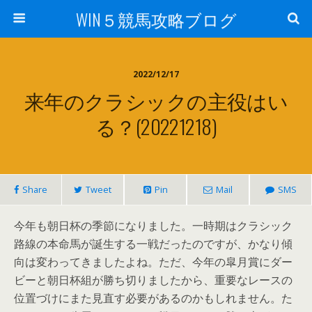
WIN５競馬攻略ブログ
2022/12/17
来年のクラシックの主役はい
る？(20221218)
Share
Tweet
Pin
Mail
SMS
今年も朝日杯の季節になりました。一時期はクラシック
路線の本命馬が誕生する一戦だったのですが、かなり傾
向は変わってきましたよね。ただ、今年の皐月賞にダー
ビーと朝日杯組が勝ち切りましたから、重要なレースの
位置づけにまた見直す必要があるのかもしれません。た