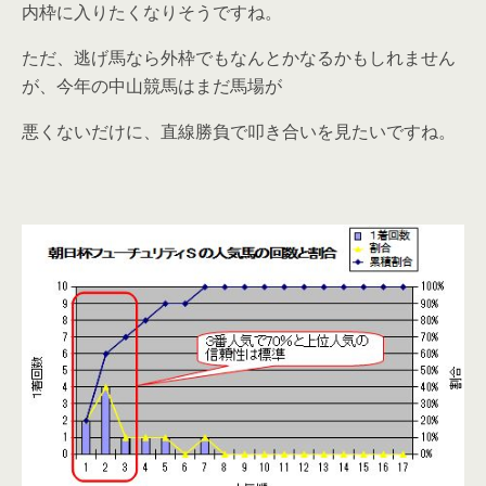
内枠に入りたくなりそうですね。
ただ、逃げ馬なら外枠でもなんとかなるかもしれません
が、今年の中山競馬はまだ馬場が
悪くないだけに、直線勝負で叩き合いを見たいですね。