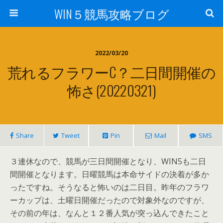
WIN５競馬攻略ブログ
2022/03/20
荒れるフラワーC？二日間開催の
怖さ(20220321)
Share
Tweet
Pin
Mail
SMS
３連休なので、競馬が三日間開催となり、WIN5も二日
間開催となります。日曜競馬は本命サイドの決着が多か
ったですね。そうなると怖いのは二日目。昨年のフラワ
ーカップは、土曜日開催だったので対象外なのですが、
その前の年は、なんと１２番人気が突っ込んできたこと