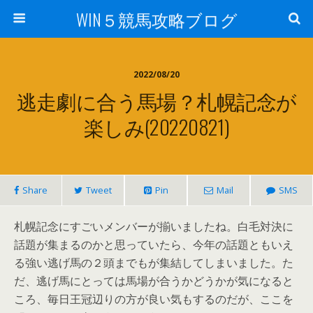
WIN５競馬攻略ブログ
2022/08/20
逃走劇に合う馬場？札幌記念が
楽しみ(20220821)
Share
Tweet
Pin
Mail
SMS
札幌記念にすごいメンバーが揃いましたね。白毛対決に
話題が集まるのかと思っていたら、今年の話題ともいえ
る強い逃げ馬の２頭までもが集結してしまいました。た
だ、逃げ馬にとっては馬場が合うかどうかが気になると
ころ、毎日王冠辺りの方が良い気もするのだが、ここを