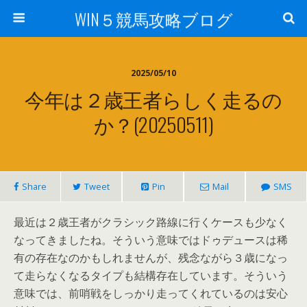
WIN５競馬攻略ブログ
2025/05/10
今年は２歳王者らしく走るの
か？(20250511)
Share
Tweet
Pin
Mail
SMS
最近は２歳王者がクラシック路線に行くケースも少なく
なってきましたね。そういう意味ではドゥデュースは稀
有の存在なのかもしれませんが、残念ながら３歳になっ
て走らなくなるタイプも結構存在しています。そういう
意味では、前哨戦をしっかり走ってくれているのは安心