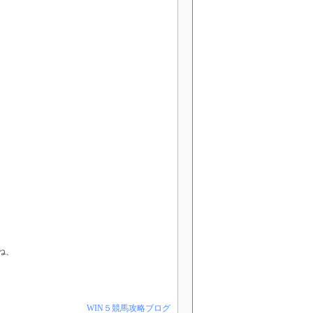
ね、
WIN５競馬攻略ブログ