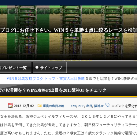
当ブログにお任せ下さい。WIN５を単勝１点に絞るレースを検
料プレゼント一覧
サイトマップ
WIN５競馬攻略ブログ トップ
>
重賞の出目攻略
３歳でも活躍を？WIN5攻略の出目
でも活躍を？WIN5攻略の出目を2013阪神JFをチェック
３
2013 12月 02
,
,
,
コメントを受け
重賞の出目攻略
12/8
2013
出目
阪神JF
歳
で
女王を決める、阪神ジュベナイルフィリーズが、２０１３年１２／８にやってきま
も
活
は牡馬を圧倒してきた牝馬が出走してきますから、朝日杯フューチュリティステー
躍
を？
度は高いかもしれません。ただ、最近の２歳女王は３歳のクラシック路線で活躍で
WIN5