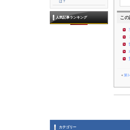
は？
この
人気記事ランキング
«
第1
カテゴリー