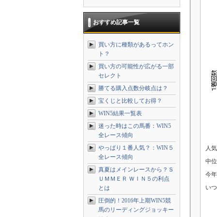
おすすめ記事一覧
買い方に種類があるってホン
ト？
買い方の可能性が広がる一部
セレクト
勝てる購入点数分岐点は？
宝くじと比較してお得？
WIN5結果一覧表
迷った時はこの馬番：WIN5
全レース傾向
やっぱり１番人気？：WIN５
人気
全レース傾向
中位
真夏はメインレースから？Ｓ
今年
ＵＭＭＥＲ ＷＩＮ５の利点
いつ
とは
圧倒的！2016年上期WIN5競
馬のリーディングジョッキー