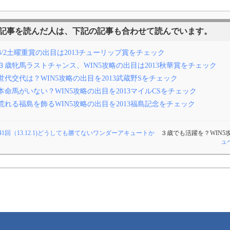
記事を読んだ人は、下記の記事も合わせて読んでいます。
3/2土曜重賞の出目は2013チューリップ賞をチェック
３歳牝馬ラストチャンス、WIN5攻略の出目は2013秋華賞をチェック
世代交代は？WIN5攻略の出目を2013武蔵野Sをチェック
本命馬がいない？WIN5攻略の出目を2013マイルCSをチェック
荒れる福島を飾るWIN5攻略の出目を2013福島記念をチェック
41回（13.12.1)どうしても勝てないワンダーアキュートか
３歳でも活躍を？WIN5攻
ュ