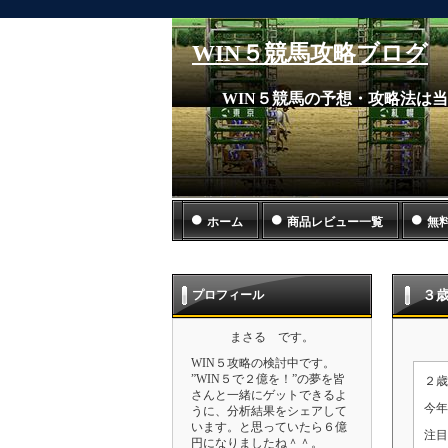
WIN５競馬攻略ブログ
WIN５競馬の予想・攻略法は
ホーム
商品レビュー一覧
無
プロフィール
３歳
まさる です。
WIN５攻略の検討中です。
”WIN５で２億を！”の夢を皆
２歳
さんと一緒にゲットできるよ
今年
うに、分析結果をシェアして
います。と思っていたら６億
注目
円になりましたね＾＾。