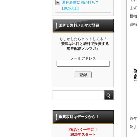
夏休み前に固め打ち？
まず
(20260621)
横軸
縦軸
まさる無料メルマガ登録
もしかしたらヒットしてる？
「競馬は出目と統計で投資する
馬券配信メルマガ」
メールアドレス
重賞攻略はデータから！
昨年
決ま
羽ばたく一年に！
2026年スタート