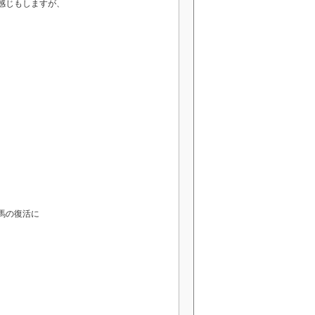
感じもしますが、
2014WIN5
攻
略
の
出
目
は
エ
プ
ソ
ム
C
に
マ
ー
メ
イ
ド
S
は
馬の復活に