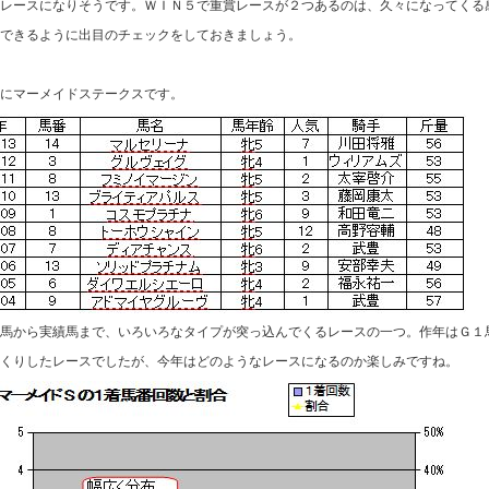
レースになりそうです。ＷＩＮ５で重賞レースが２つあるのは、久々になってくる
できるように出目のチェックをしておきましょう。
にマーメイドステークスです。
馬から実績馬まで、いろいろなタイプが突っ込んでくるレースの一つ。作年はＧ１
くりしたレースでしたが、今年はどのようなレースになるのか楽しみですね。