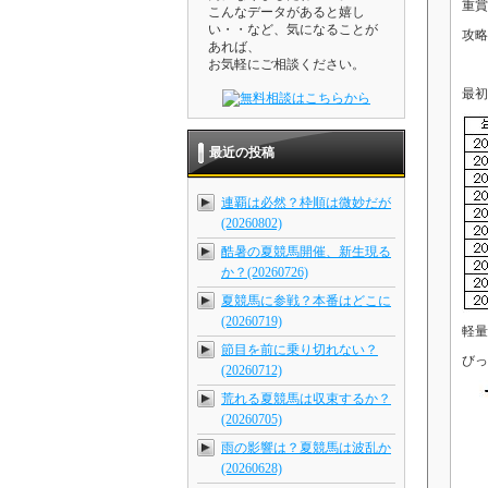
重賞
こんなデータがあると嬉し
い・・など、気になることが
攻略
あれば、
お気軽にご相談ください。
最初
最近の投稿
連覇は必然？枠順は微妙だが
(20260802)
酷暑の夏競馬開催、新生現る
か？(20260726)
夏競馬に参戦？本番はどこに
(20260719)
軽量
節目を前に乗り切れない？
びっ
(20260712)
荒れる夏競馬は収束するか？
(20260705)
雨の影響は？夏競馬は波乱か
(20260628)