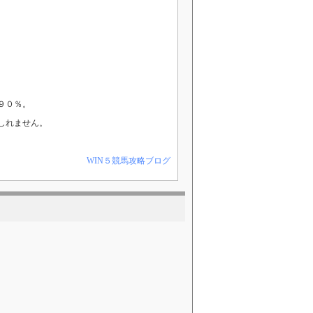
９０％。
しれません。
WIN５競馬攻略ブログ