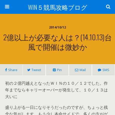
WIN５競馬攻略ブログ
2014/10/12
2億以上が必要な人は？(14.10.13)台
風で開催は微妙か
Share
Tweet
Pin
Mail
SMS
初の２億円越えとなったＷＩＮの１０／１２でした。作
年までならキャリーオーバーが発生して、１０／１３は
大いに
盛り上がる一日になりそうだったのですが、ちょっと残
念な気がします。もう少し本命サイドで、多くの方がゲ