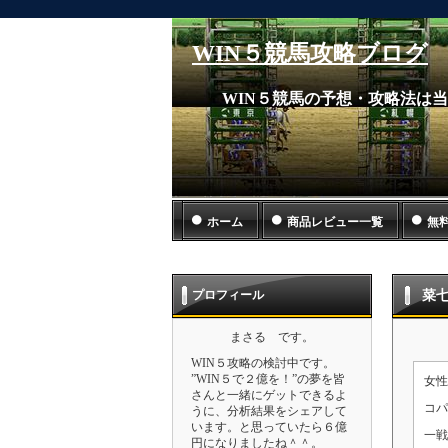
WIN５競馬攻略ブログ
WIN５競馬の予想・攻略法は
ホーム
商品レビュー一覧
無
プロフィール
菜七
まさる です。
WIN５攻略の検討中です。
”WIN５で２億を！”の夢を皆
女性
さんと一緒にゲットできるよ
コパ
うに、分析結果をシェアして
います。と思っていたら６億
一戦
円になりましたね＾＾。