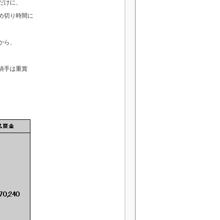
だけに、
め切り時間に
から、
騎手は重賞