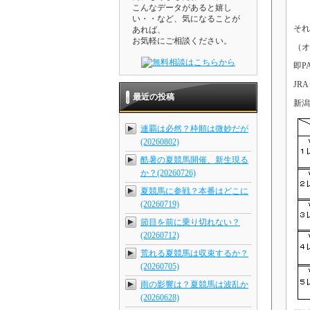
こんなデータがあると嬉し
い・・など、気になることが
それ
あれば、
お気軽にご相談ください。
（オ
即P
JR
最近の投稿
新潟
連覇は必然？枠順は微妙だが
(20260802)
酷暑の夏競馬開催、新生現る
か？(20260726)
夏競馬に参戦？本番はどこに
(20260719)
節目を前に乗り切れない？
(20260712)
荒れる夏競馬は収束するか？
(20260705)
雨の影響は？夏競馬は波乱か
(20260628)