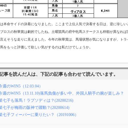
は本命サイドの決着になりました。ここまで上位人気で決着する日は、逆に珍しい
ブロスの秋華賞は劇的でしたね。土曜競馬の府中牝馬ステークスも枠順が異なれば
言えそうな走りに見えました。今年の秋華賞は、馬場状態が気になりますが、トラ
馬をもっと評価して欲しい気がするのは私だけでしょうか。
記事を読んだ人は、下記の記事も合わせて読んでいます。
今週のWIN5（12.03.04）
今週のWIN5（13.11.10)落馬負傷が多い中、外国人騎手の腕が楽しみ？
菜七子も落馬！ラプソディは？(20200216)
菜七子が梅雨の阪神で躍動？(20200614)
菜七子フィーバーに乗りたい？（20191006）