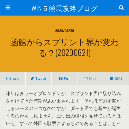
WIN５競馬攻略ブログ
2020/06/20
函館からスプリント界が変わ
る？(20200621)
Share
Tweet
Pin
Mail
SMS
昨年はタワーオブロンドンが、スプリント界に殴り込み
をかけてきた時期が思い出されます。それほどの衝撃が
走るレースの一つなのですが、ダート界でも新生が誕生
するのかもしれません。三つ巴の様相を見せているとは
いえ、すべて外国人騎手によるものであることは、とっ