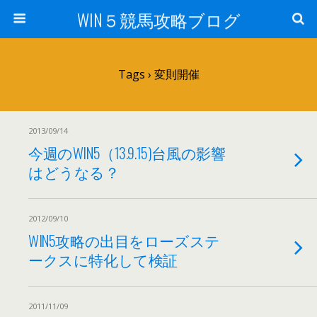
WIN５競馬攻略ブログ
Tags › 変則開催
2013/09/14
今週のWIN5（13.9.15)台風の影響
はどうなる？
2012/09/10
WIN5攻略の出目をローズステ
ークスに特化して検証
2011/11/09