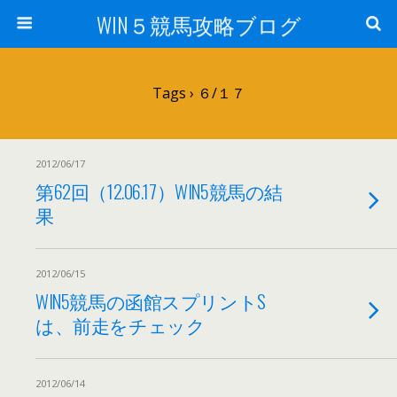
WIN５競馬攻略ブログ
Tags › ６/１７
2012/06/17
第62回（12.06.17）WIN5競馬の結
果
2012/06/15
WIN5競馬の函館スプリントS
は、前走をチェック
2012/06/14