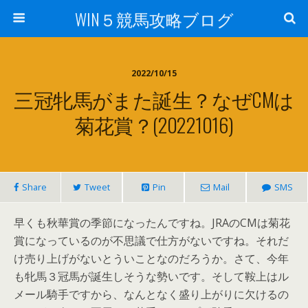
WIN５競馬攻略ブログ
2022/10/15
三冠牝馬がまた誕生？なぜCMは
菊花賞？(20221016)
Share
Tweet
Pin
Mail
SMS
早くも秋華賞の季節になったんですね。JRAのCMは菊花
賞になっているのが不思議で仕方がないですね。それだ
け売り上げがないとういことなのだろうか。さて、今年
も牝馬３冠馬が誕生しそうな勢いです。そして鞍上はル
メール騎手ですから、なんとなく盛り上がりに欠けるの