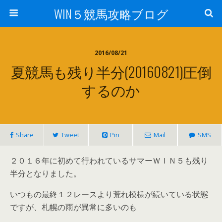
WIN５競馬攻略ブログ
2016/08/21
夏競馬も残り半分(20160821)圧倒
するのか
Share
Tweet
Pin
Mail
SMS
２０１６年に初めて行われているサマーＷＩＮ５も残り
半分となりました。
いつもの最終１２レースより荒れ模様が続いている状態
ですが、札幌の雨が異常に多いのも