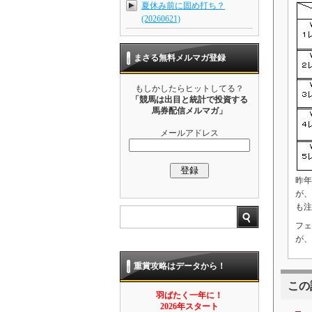
夏休み前に固め打ち？
(20260621)
まさる無料メルマガ登録
もしかしたらヒットしてる？
「競馬は出目と統計で投資する
馬券配信メルマガ」
メールアドレス
昨年
が、
も注
フェ
が、
重賞攻略はデータから！
この
羽ばたく一年に！
2026年スタート