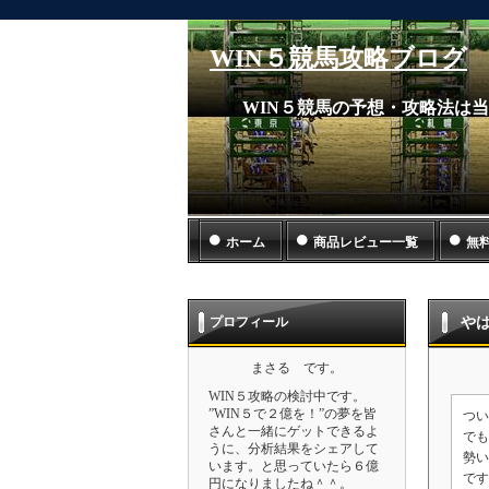
WIN５競馬攻略ブログ
WIN５競馬の予想・攻略法は
ホーム
商品レビュー一覧
無
プロフィール
やは
まさる です。
WIN５攻略の検討中です。
”WIN５で２億を！”の夢を皆
つい
さんと一緒にゲットできるよ
でも
うに、分析結果をシェアして
勢い
います。と思っていたら６億
です
円になりましたね＾＾。