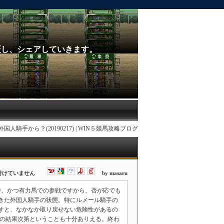
証し、シェアしていきます。
国人騎手から？(20190217) | WIN５競馬攻略ブログ
付けていません
by masaru
で、かつ有力馬での参戦ですから、否が応でも
きた外国人騎手の状態。特にルメール騎手の
すと、なかなか取り戻せない危険性があるの
スの結果次第ということも十分ありえる。終わ