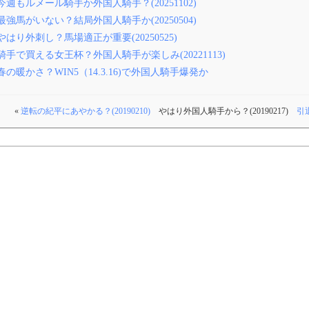
今週もルメール騎手か外国人騎手？(20251102)
最強馬がいない？結局外国人騎手か(20250504)
やはり外刺し？馬場適正が重要(20250525)
騎手で買える女王杯？外国人騎手が楽しみ(20221113)
春の暖かさ？WIN5（14.3.16)で外国人騎手爆発か
«
逆転の紀平にあやかる？(20190210)
やはり外国人騎手から？(20190217)
引