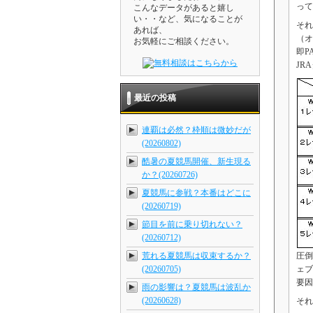
って
こんなデータがあると嬉し
い・・など、気になることが
それ
あれば、
（オ
お気軽にご相談ください。
即P
JR
最近の投稿
連覇は必然？枠順は微妙だが
(20260802)
酷暑の夏競馬開催、新生現る
か？(20260726)
夏競馬に参戦？本番はどこに
(20260719)
節目を前に乗り切れない？
(20260712)
荒れる夏競馬は収束するか？
圧倒
(20260705)
ェブ
要因
雨の影響は？夏競馬は波乱か
(20260628)
それ