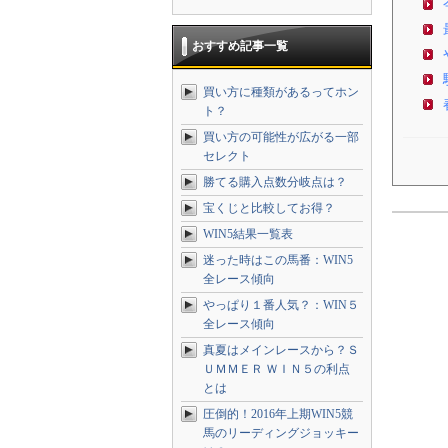
おすすめ記事一覧
買い方に種類があるってホン
ト？
買い方の可能性が広がる一部
セレクト
勝てる購入点数分岐点は？
宝くじと比較してお得？
WIN5結果一覧表
迷った時はこの馬番：WIN5
全レース傾向
やっぱり１番人気？：WIN５
全レース傾向
真夏はメインレースから？Ｓ
ＵＭＭＥＲ ＷＩＮ５の利点
とは
圧倒的！2016年上期WIN5競
馬のリーディングジョッキー