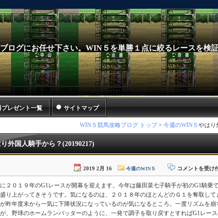
当ブログにお任せ下さい。WIN５を単勝１点に絞るレースを検
料プレゼント一覧
サイトマップ
WIN５競馬攻略ブログ トップ
>
今週のWIN５
やはり外
り外国人騎手から？(20190217)
や
2019 2月 16
コメントを受け
今週のWIN５
は
り
に２０１９年のG1レースが開幕を迎えます。今年は藤田菜七子騎手が初のG1騎乗
外
盛り上がってきそうです。気になるのは、２０１８年のほとんどのＧ１を奪取して
国
人
が昨年度末から一気に下降状況になっているのが気になるところ。一度リズムを崩
騎
が、野球のホームランバッターのように、一発で調子を取り戻すとすればG1レー
手