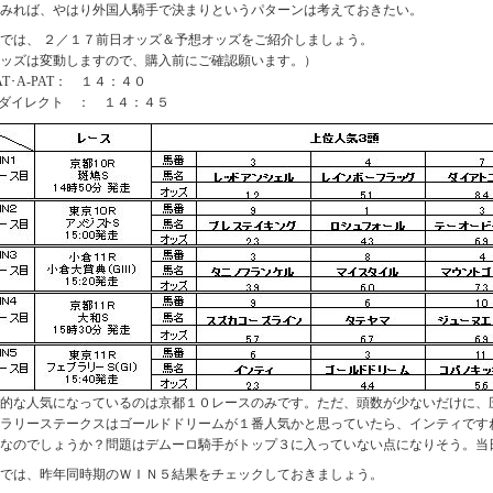
みれば、やはり外国人騎手で決まりというパターンは考えておきたい。
か
ら？
では、 ２／１７前日オッズ＆予想オッズをご紹介しましょう。
(20190217)
ッズは変動しますので、購入前にご確認願います。）
は
AT･A-PAT： １４：４０
Aダイレクト ： １４：４５
的な人気になっているのは京都１０レースのみです。ただ、頭数が少ないだけに、
ラリーステークスはゴールドドリームが１番人気かと思っていたら、インティです
なのでしょうか？問題はデムーロ騎手がトップ３に入っていない点になりそう。当
では、昨年同時期のＷＩＮ５結果をチェックしておきましょう。