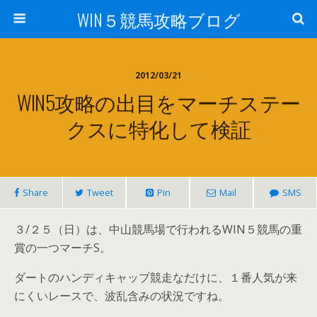
WIN５競馬攻略ブログ
2012/03/21
WIN5攻略の出目をマーチステー
クスに特化して検証
Share
Tweet
Pin
Mail
SMS
３/２５（日）は、中山競馬場で行われるWIN５競馬の重
賞の一つマーチS。
ダートのハンディキャップ競走なだけに、１番人気が来
にくいレースで、波乱含みの状況ですね。