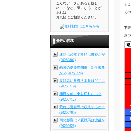
こんなデータがあると嬉し
そこ
い・・など、気になることが
その
あれば、
お気軽にご相談ください。
下表
及び
最近の投稿
連覇は必然？枠順は微妙だが
(20260802)
酷暑の夏競馬開催、新生現る
か？(20260726)
夏競馬に参戦？本番はどこに
(20260719)
節目を前に乗り切れない？
(20260712)
荒れる夏競馬は収束するか？
(20260705)
雨の影響は？夏競馬は波乱か
(20260628)