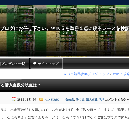
当ブログにお任せ下さい。WIN５を単勝１点に絞るレースを検
料プレゼント一覧
サイトマップ
WIN５競馬攻略ブログ トップ
>
WIN５攻
てる購入点数分岐点は？
勝
2011 11月 06
,
,
コメントを受け
WIN５攻略
分岐点
勝てる
購入点数
て
る
N５は、出走頭数が１８頭なので、お金があれば、全点数を買ってしまえば、確実に
購
入
し、なにも考えずに買うよりも、どうせなら当てるだけでなく収支はプラスで勝ち
点
数
分